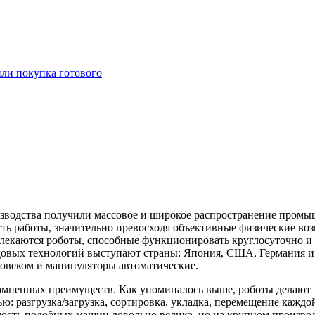
или покупка готового
зводства получили массовое и широкое распространение пром
сть работы, значительно превосходя объективные физические воз
екаются роботы, способные функционировать круглосуточно и н
редовых технологий выступают страны: Япония, США, Германия
ловеком и манипуляторы автоматические.
омненных преимуществ. Как упоминалось выше, роботы делают т
: разгрузка/загрузка, сортировка, укладка, перемещение каждой
сть подобных машин довольно велика, но на крупном производ