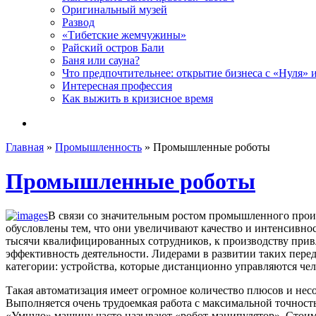
Оригинальный музей
Развод
«Тибетские жемчужины»
Райский остров Бали
Баня или сауна?
Что предпочтительнее: открытие бизнеса с «Нуля» 
Интересная профессия
Как выжить в кризисное время
Главная
»
Промышленность
»
Промышленные роботы
Промышленные роботы
В связи со значительным ростом промышленного прои
обусловлены тем, что они увеличивают качество и интенсивно
тысячи квалифицированных сотрудников, к производству привл
эффективность деятельности. Лидерами в развитии таких пе
категории: устройства, которые дистанционно управляются че
Такая автоматизация имеет огромное количество плюсов и нес
Выполняется очень трудоемкая работа с максимальной точностью
«Умную» машину часто называют «робот-манипулятор». Стоимо