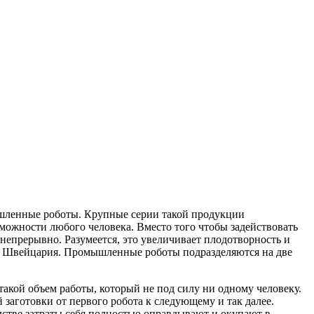
ышленные роботы. Крупные серии такой продукции
можности любого человека. Вместо того чтобы задействовать
епрерывно. Разумеется, это увеличивает плодотворность и
 и Швейцария. Промышленные роботы подразделяются на две
акой объем работы, который не под силу ни одному человеку.
 заготовки от первого робота к следующему и так далее.
стве затраты себя полностью оправдывают и окупают в