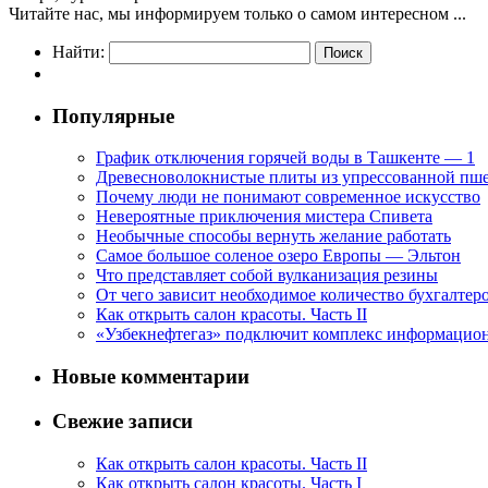
Читайте нас, мы информируем только о самом интересном ...
Найти:
Популярные
График отключения горячей воды в Ташкенте — 1
Древесноволокнистые плиты из упрессованной пше
Почему люди не понимают современное искусство
Невероятные приключения мистера Спивета
Необычные способы вернуть желание работать
Самое большое соленое озеро Европы — Эльтон
Что представляет собой вулканизация резины
От чего зависит необходимое количество бухгалтер
Как открыть салон красоты. Часть II
«Узбекнефтегаз» подключит комплекс информацио
Новые комментарии
Свежие записи
Как открыть салон красоты. Часть II
Как открыть салон красоты. Часть I